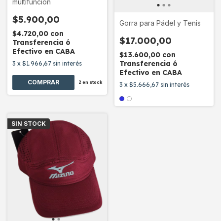
multifunción
$5.900,00
Gorra para Pádel y Tenis
$4.720,00
con
$17.000,00
Transferencia ó
Efectivo en CABA
$13.600,00
con
Transferencia ó
3
x
$1.966,67
sin interés
Efectivo en CABA
2
en stock
3
x
$5.666,67
sin interés
SIN STOCK