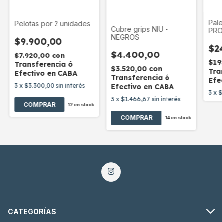
Pale
Pelotas por 2 unidades
Cubre grips NIU -
PRO
NEGROS
$9.900,00
$2
$4.400,00
$7.920,00
con
$19
Transferencia ó
$3.520,00
con
Tra
Efectivo en CABA
Transferencia ó
Efe
3
x
$3.300,00
sin interés
Efectivo en CABA
3
x
$
3
x
$1.466,67
sin interés
12
en stock
COMPRAR
14
en stock
CATEGORÍAS