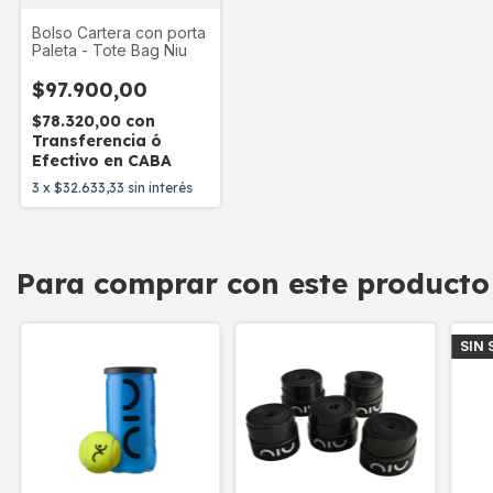
Bolso Cartera con porta
Paleta - Tote Bag Niu
$97.900,00
$78.320,00
con
Transferencia ó
Efectivo en CABA
3
x
$32.633,33
sin interés
Para comprar con este producto
SIN