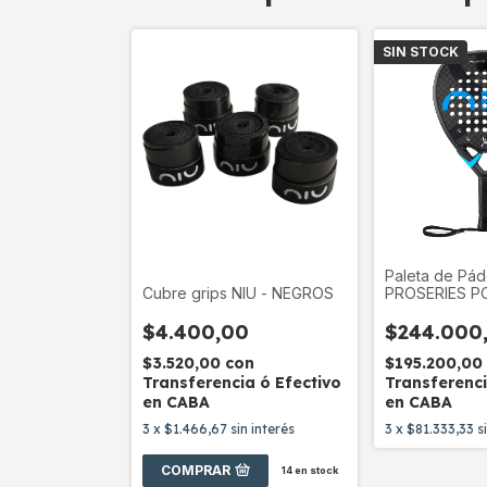
SIN STOCK
Paleta de Pád
Cubre grips NIU - NEGROS
PROSERIES 
$4.400,00
$244.000
$3.520,00
con
$195.200,0
Transferencia ó Efectivo
Transferenci
en CABA
en CABA
3
x
$1.466,67
sin interés
3
x
$81.333,33
s
COMPRAR
14
en stock