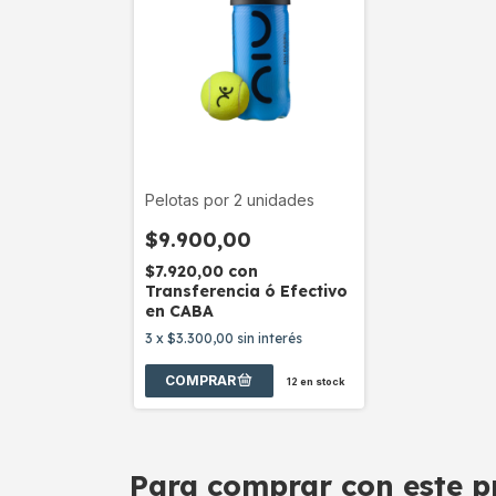
Pelotas por 2 unidades
$9.900,00
$7.920,00
con
Transferencia ó Efectivo
en CABA
3
x
$3.300,00
sin interés
12
en stock
Para comprar con este p