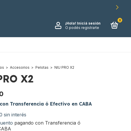
0
¡Hola!
Iniciá sesión
O podés registrarte
tos
>
Accesorios
>
Pelotas
>
NIU PRO X2
PRO X2
0
con
Transferencia ó Efectivo en CABA
0
sin interés
uento
pagando con Transferencia ó
 CABA