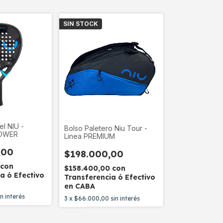
SIN STOCK
el NIU -
Bolso Paletero Niu Tour -
POWER
Linea PREMIUM
,00
$198.000,00
0
con
$158.400,00
con
a ó Efectivo
Transferencia ó Efectivo
en CABA
in interés
3
x
$66.000,00
sin interés