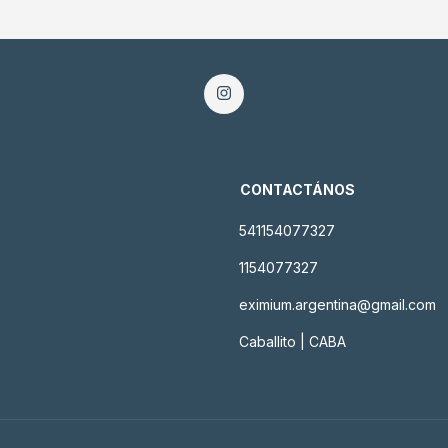
CONTACTÁNOS
541154077327
1154077327
eximium.argentina@gmail.com
Caballito | CABA