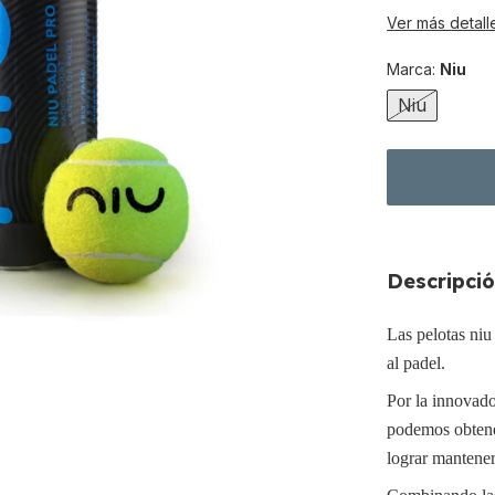
Ver más detall
Marca:
Niu
Niu
Descripci
Las pelotas niu
al padel.
Por la innovado
podemos obtene
lograr mantener