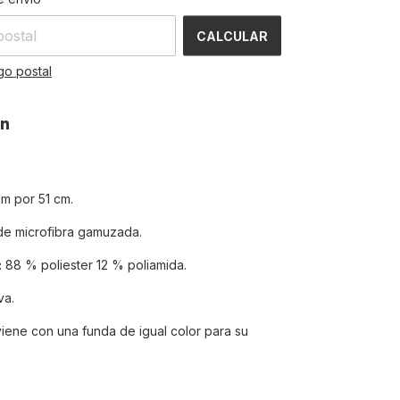
CALCULAR
go postal
ón
m por 51 cm.
de microfibra gamuzada.
:
88 % poliester 12 % poliamida.
va.
iene con una funda de igual color para su