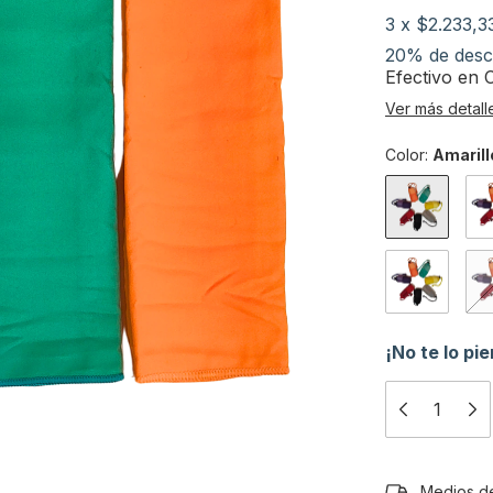
3
x
$2.233,3
20% de desc
Efectivo en
Ver más detall
Color:
Amarill
¡No te lo pie
Entregas para 
Medios d