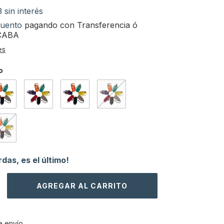
3
sin interés
uento
pagando con Transferencia ó
 CABA
es
o
rdas, es el último!
CAMBIAR CP
el CP:
e envío