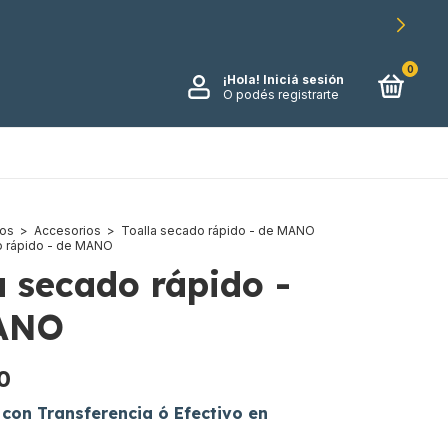
0
¡Hola!
Iniciá sesión
O podés registrarte
tos
>
Accesorios
>
Toalla secado rápido - de MANO
o rápido - de MANO
a secado rápido -
ANO
0
0
con
Transferencia ó Efectivo en